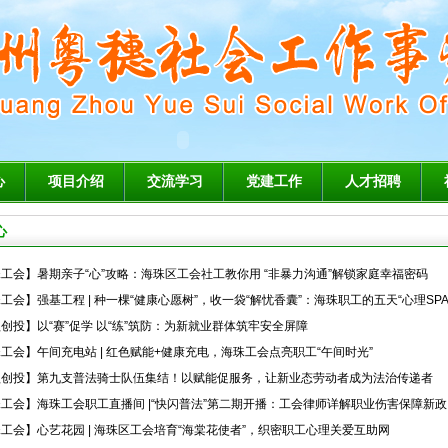
心
项目介绍
交流学习
党建工作
人才招聘
心
工会】暑期亲子“心”攻略：海珠区工会社工教你用 “非暴力沟通”解锁家庭幸福密码
工会】强基工程 | 种一棵“健康心愿树”，收一袋“解忧香囊”：海珠职工的五天“心理SPA
创投】以“赛”促学 以“练”筑防：为新就业群体筑牢安全屏障
工会】午间充电站 | 红色赋能+健康充电，海珠工会点亮职工“午间时光”
益创投】第九支普法骑士队伍集结！以赋能促服务，让新业态劳动者成为法治传递者
工会】海珠工会职工直播间 |“快闪普法”第二期开播：工会律师详解职业伤害保障新政
工会】心艺花园 | 海珠区工会培育“海棠花使者”，织密职工心理关爱互助网