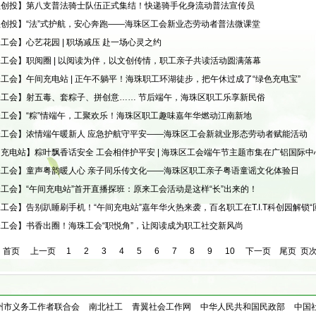
益创投】第八支普法骑士队伍正式集结！快递骑手化身流动普法宣传员
创投】“法”式护航，安心奔跑——海珠区工会新业态劳动者普法微课堂
工会】心艺花园 | 职场减压 赴一场心灵之约
工会】职阅圈 | 以阅读为伴，以文创传情，职工亲子共读活动圆满落幕
工会】午间充电站 | 正午不躺平！海珠职工环湖徒步，把午休过成了“绿色充电宝”
工会】射五毒、套粽子、拼创意…… 节后端午，海珠区职工乐享新民俗
工会】“粽”情端午，工聚欢乐！海珠区职工趣味嘉年华燃动江南新地
工会】浓情端午暖新人 应急护航守平安——海珠区工会新就业形态劳动者赋能活动
充电站】粽叶飘香话安全 工会相伴护平安 | 海珠区工会端午节主题市集在广铝国际
工会】童声粤韵暖人心 亲子同乐传文化——海珠区职工亲子粤语童谣文化体验日
工会】“午间充电站”首开直播探班：原来工会活动是这样“长”出来的！
工会】告别趴睡刷手机！“午间充电站”嘉年华火热来袭，百名职工在T.I.T科创园解锁“
工会】书香出圈！海珠工会“职悦角”，让阅读成为职工社交新风尚
首页
上一页
1
2
3
4
5
6
7
8
9
10
下一页
尾页
页次
州市义务工作者联合会
南北社工
青翼社会工作网
中华人民共和国民政部
中国